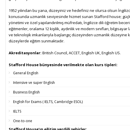
1952 yılından bu yana, düzeyiniz ve hedefiniz ne olursa olsun İngilizc
konusunda uzmanlık seviyesinde hizmet sunan Stafford house; güç
yönetimi ve özel yapılandırılmış müfredatı, İngilizce dili öğretim becer
eğitmenler, oralama 12 kişilik, aydınlık ve modern sınıfları, bilgisayar 
ve teknolojik imkanlarıyla başlangıç düzeyinden uzmanlık düzeyine 
düzeylerde eğitim sunmaktadır.
Akreditasyonlar:
British Council, ACCET, English UK, English US.
Stafford House bünyesinde verilmekte olan kurs tipleri:
General English
Intensive ve super English
Business English
English for Exams ( IELTS, Cambridge ESOL)
IELTS
One-to-one
Stafford House’ın eğitim verdiği şehirler: