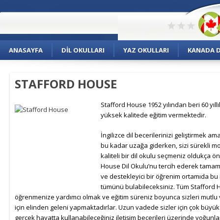
ANASAYFA
DIL OKULLARI
YAZ OKULLARI
KANADA DI
STAFFORD HOUSE
Stafford House 1952 yılından beri 60 yıll
yüksek kalitede eğitim vermektedir.
İngilizce dil becerilerinizi geliştirmek a
bu kadar uzağa giderken, sizi sürekli m
kaliteli bir dil okulu seçmeniz oldukça ön
House Dil Okulu’nu tercih ederek tama
ve destekleyici bir öğrenim ortamıda bu
tümünü bulabileceksiniz. Tüm Stafford H
öğrenmenize yardımcı olmak ve eğitim süreniz boyunca sizleri mutlu v
için elinden geleni yapmaktadırlar. Uzun vadede sizler için çok büyü
gerçek hayatta kullanabileceğiniz iletişim becerileri üzerinde yoğunl