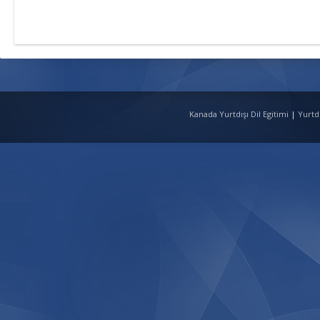
Kanada Yurtdışı Dil Egitimi
|
Yurtd