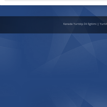
Kanada Yurtdışı Dil Egitimi
|
Yurtd