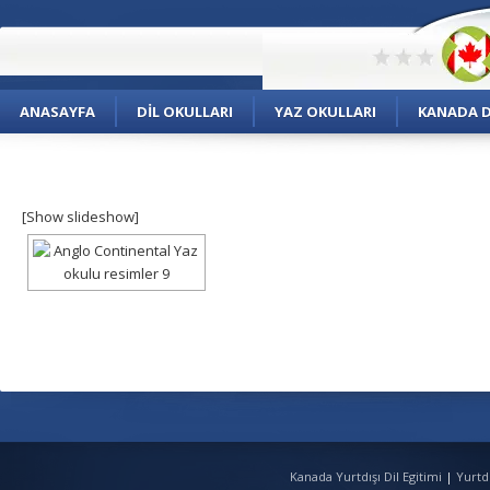
ANASAYFA
DIL OKULLARI
YAZ OKULLARI
KANADA DI
[Show slideshow]
Kanada Yurtdışı Dil Egitimi
|
Yurtd