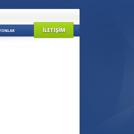
İLETIŞIM
YONLAR