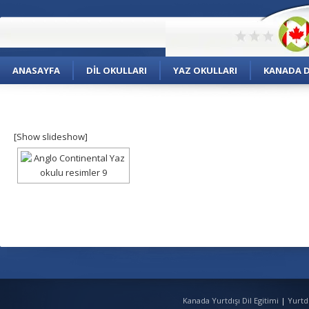
ANASAYFA
DIL OKULLARI
YAZ OKULLARI
KANADA DI
[Show slideshow]
Kanada Yurtdışı Dil Egitimi
|
Yurtd