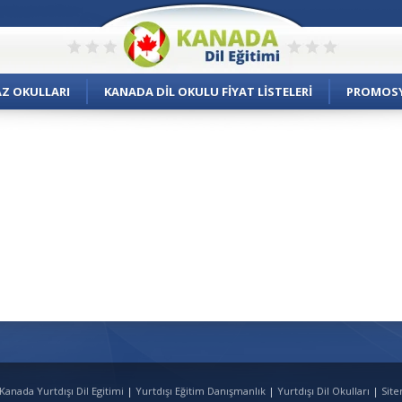
AZ OKULLARI
KANADA DIL OKULU FIYAT LISTELERI
PROMOS
Kanada Yurtdışı Dil Egitimi
|
Yurtdışı Eğitim Danışmanlık
|
Yurtdışı Dil Okulları
|
Sit