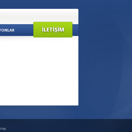
İLETIŞIM
YONLAR
emap