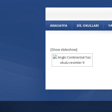
ANASAYFA
DIL OKULLARI
Y
[Show slideshow]