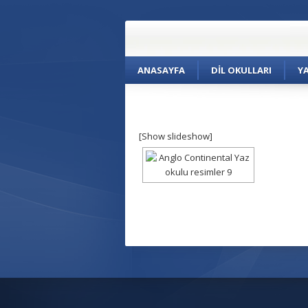
ANASAYFA
DIL OKULLARI
Y
[Show slideshow]