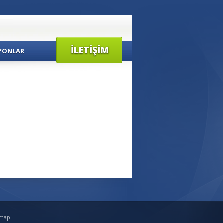
İLETIŞIM
YONLAR
emap