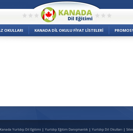
AZ OKULLARI
KANADA DIL OKULU FIYAT LISTELERI
PROMOS
Kanada Yurtdışı Dil Egitimi
|
Yurtdışı Eğitim Danışmanlık
|
Yurtdışı Dil Okulları
|
Sit