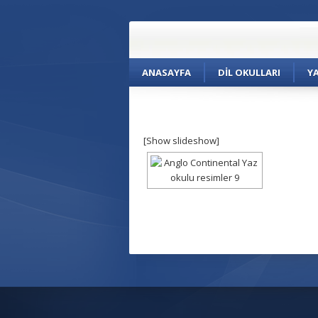
ANASAYFA
DIL OKULLARI
Y
[Show slideshow]