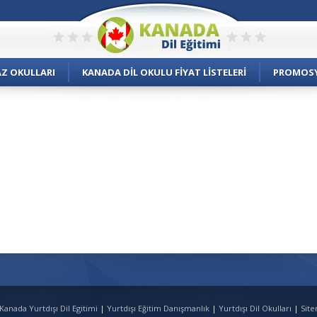
AZ OKULLARI
KANADA DIL OKULU FIYAT LISTELERI
PROMOS
Kanada Yurtdışı Dil Egitimi
|
Yurtdışı Eğitim Danışmanlık
|
Yurtdışı Dil Okulları
|
Sit