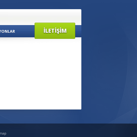
İLETIŞIM
YONLAR
emap