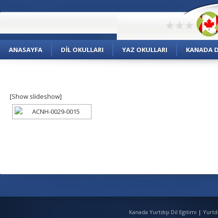
ANASAYFA
DIL OKULLARI
YAZ OKULLARI
KANADA DI
[Show slideshow]
Kanada Yurtdışı Dil Egitimi
|
Yurtd