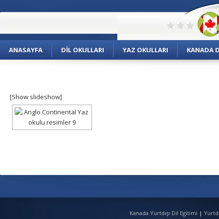
ANASAYFA
DIL OKULLARI
YAZ OKULLARI
KANADA DI
[Show slideshow]
Kanada Yurtdışı Dil Egitimi
|
Yurtd