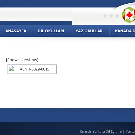
ANASAYFA
DIL OKULLARI
YAZ OKULLARI
KANADA DI
[Show slideshow]
Kanada Yurtdışı Dil Egitimi
|
Yurtd