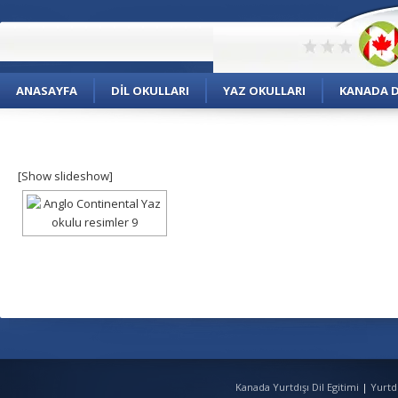
ANASAYFA
DIL OKULLARI
YAZ OKULLARI
KANADA DI
[Show slideshow]
Kanada Yurtdışı Dil Egitimi
|
Yurtd