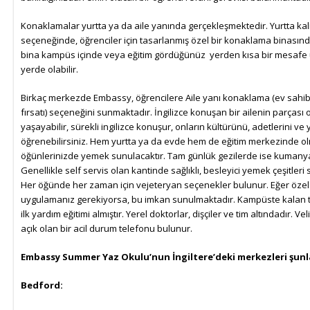
Konaklamalar yurtta ya da aile yanında gerçekleşmektedir. Yurtta ka
seçeneğinde, öğrenciler için tasarlanmış özel bir konaklama binasında
bina kampüs içinde veya eğitim gördüğünüz yerden kısa bir mesafe u
yerde olabilir.
Birkaç merkezde Embassy, öğrencilere Aile yanı konaklama (ev sahibi
fırsatı) seçeneğini sunmaktadır. İngilizce konuşan bir ailenin parçası 
yaşayabilir, sürekli ingilizce konuşur, onların kültürünü, adetlerini ve
öğrenebilirsiniz. Hem yurtta ya da evde hem de eğitim merkezinde o
öğünlerinizde yemek sunulacaktır. Tam günlük gezilerde ise kumanya 
Genellikle self servis olan kantinde sağlıklı, besleyici yemek çeşitleri
Her öğünde her zaman için vejeteryan seçenekler bulunur. Eğer özel 
uygulamanız gerekiyorsa, bu imkan sunulmaktadır. Kampüste kalan 
ilk yardım eğitimi almıştır. Yerel doktorlar, dişçiler ve tim altındadır. Vel
açık olan bir acil durum telefonu bulunur.
Embassy Summer Yaz Okulu’nun İngiltere’deki merkezleri şunl
Bedford: