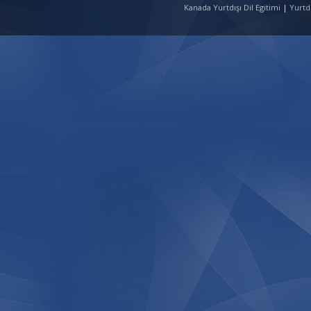
Kanada Yurtdışı Dil Egitimi
|
Yurtd