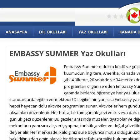
ANASAYFA
DIL OKULLARI
YAZ OKULLARI
KANADA DI
EMBASSY SUMMER Yaz Okulları
Embassy Summer oldukça köklü ve güçlü
kuumudur. İngiltere, Amerika, Kanada v
gibi 4 ülkede, 20 şehirde ve 34 merkezd
programları organize eden Embassy S
çapında binlerce öğrenciye her yaz ulus
standartlarda eğitim vermektedir! Dil eğitiminin yanısıra Embassy yaz
hepsi heyecan dolu aktivite programları sunar. Aktiviteler hem günd
akşamları düzenlenir. Her hafta, bir tam günlük gezi ve iki veya daha
günlük gezi düzenlenir. Bu geziler arasında müzeler, tiyatrolar ve diğ
mekanların yanı sıra alışveriş yapma, turistik geziler ve doğal güzellikle
de yer alır. Her merkezde; kaldığınız süre boyunca mutlu olduğunuzda
bakıldığınızdan emin olacak bir öğrenci refahı görevlisi bulunmaktadı