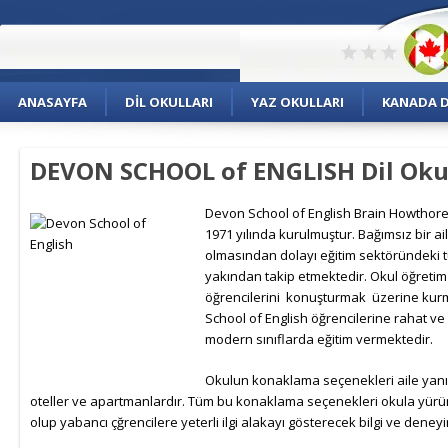
ANASAYFA
DIL OKULLARI
YAZ OKULLARI
KANADA DI
DEVON SCHOOL of ENGLISH Dil Oku
Devon Sc
hool of English Brain Howthor
1971 yılında kurulmuştur. Bağımsız bir ail
olmasından dolayı eğitim sektöründeki t
yakından takip etmektedir. Okul öğret
öğrencilerini konuşturmak üzerine kur
School of English öğrencilerine rahat v
modern sınıflarda eğitim vermektedir.
Okulun konaklama seçenekleri aile yanı
oteller ve apartmanlardır. Tüm bu konaklama seçenekleri okula yü
olup yabancı çğrencilere yeterli ilgi alakayı gösterecek bilgi ve deneyi