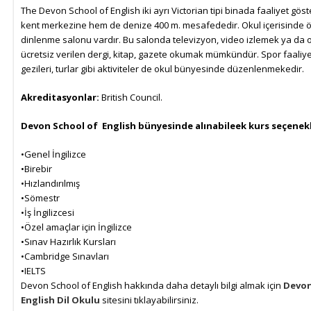
The Devon School of English iki ayrı Victorian tipi binada faaliyet gö
kent merkezine hem de denize 400 m. mesafededir. Okul içerisinde öğ
dinlenme salonu vardır. Bu salonda televizyon, video izlemek ya da 
ücretsiz verilen dergi, kitap, gazete okumak mümkündür. Spor faaliyet
gezileri, turlar gibi aktiviteler de okul bünyesinde düzenlenmekedir.
Akreditasyonlar:
British Council.
Devon School of English bünyesinde alınabileek kurs seçenekl
•Genel İngilizce
•Birebir
•Hızlandırılmış
•Sömestr
•İş İngilizcesi
•Özel amaçlar için İngilizce
•Sınav Hazırlık Kursları
•Cambridge Sınavları
•IELTS
Devon School of English hakkında daha detaylı bilgi almak için
Devon
English Dil Okulu
sitesini tıklayabilirsiniz.