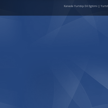
Kanada Yurtdışı Dil Egitimi
|
Yurtd