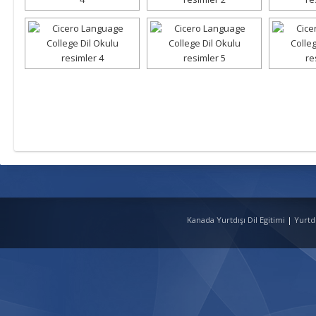
Kanada Yurtdışı Dil Egitimi
|
Yurtd