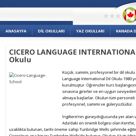
ANASAYFA
DIL OKULLARI
YAZ OKULLARI
KANADA DI
CICERO LANGUAGE INTERNATIONAL
Okulu
Küçük, samimi, profesyonel bir dil okulu
Language International Dil Okulu 1980 yı
kurulmuştur. Öğrenciler kurs başlangıcın
sınavına girerler ve en uygun seviyeden 
almaya başlarlar. Okulun tüm personeli
profesyonel, samimi ve güleryüzlüdür.
İngiltere’nin güneydoğusunda yer alan v
Ada’daki en önemli bölgesi olan Kent’te
uzaklıkta bulunan, tarihi öneme sahip Tunbridge Wells şehrinde eğit
Cicero’nun ana binası Tunbridge Wells’de bulunur. Okulun 4 katı öğren