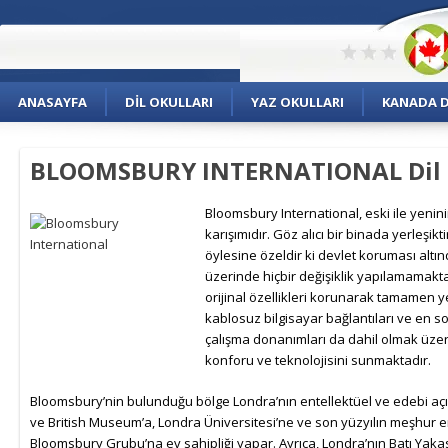
ANASAYFA
DIL OKULLARI
YAZ OKULLARI
KANADA DI
BLOOMSBURY INTERNATIONAL Dil 
Bloomsbury International, eski ile yeni
karışımıdır. Göz alıcı bir binada yerleşikti
öylesine özeldir ki devlet koruması altın
üzerinde hiçbir değişiklik yapılamamaktad
orijinal özellikleri korunarak tamamen y
kablosuz bilgisayar bağlantıları ve en so
çalışma donanımları da dahil olmak üzer
konforu ve teknolojisini sunmaktadır.
Bloomsbury’nin bulunduğu bölge Londra’nın entellektüel ve edebi açıd
ve British Museum’a, Londra Üniversitesi’ne ve son yüzyılın meşhur e
Bloomsbury Grubu’na ev sahipliği yapar. Ayrıca, Londra’nın Batı Yak