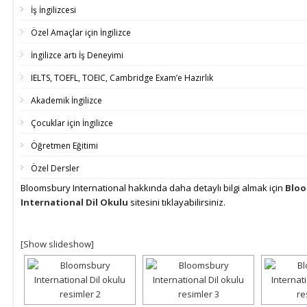
İş İngilizcesi
Özel Amaçlar için İngilizce
İngilizce artı İş Deneyimi
IELTS, TOEFL, TOEIC, Cambridge Exam’e Hazırlık
Akademik İngilizce
Çocuklar için İngilizce
Öğretmen Eğitimi
Özel Dersler
Bloomsbury International hakkında daha detaylı bilgi almak için
Blo
International Dil Okulu
sitesini tıklayabilirsiniz.
[Show slideshow]